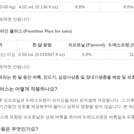
40-60 kg)
4.02 mL (0.136 fl oz)
9.8%
8.8%
도포하면 안됩니다.
플러스 (Frontline Plus for cats)
위
한 달 용량
피프로닐 (Fipronil)
S-메소프렌 (S-
파운드) 이상
0.50 mL (0.016907 fl oz)
9.8%
1
도포하면 안됩니다.
펙트라
는 한 달 동안
벼룩
,
진드기
,
심장사상충
및
장내기생충
을 예방 및 
러스는 어떻게 작용하나요?
후 피프로닐과 S-메소프렌이 피지선을 따라 피지샘에 저장됩니다. 그 이
 기간동안 보호를 제공해주며 물이나 샴푸의 영향을 받지 않습니다. 본 
스에 포함된 피프로닐은 성체 벼룩을 죽이며 S-메소프렌은
벼룩알과 유
작용은 무엇인가요?