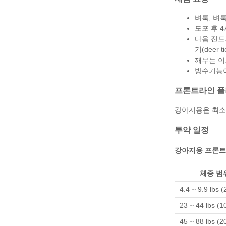
벼룩, 벼룩
도포 후 
다음 진드
기(deer ti
깨무는 이
방수기능이
프론트라인 플
강아지용은 최소 
투약 일정
강아지용 프론트라인 
체중 범
4.4 ~ 9.9 lbs (
23 ~ 44 lbs (1
45 ~ 88 lbs (2