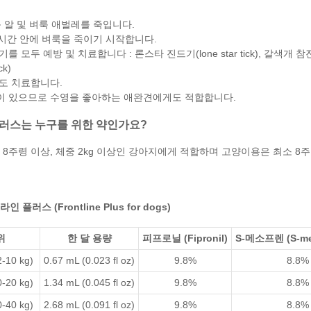
 알
및
벼룩 애벌레를
죽입니다.
4시간 안에 벼룩을 죽이기 시작합니다.
기를 모두 예방 및 치료합니다 :
론스타 진드기(lone star tick), 갈색개 참진
ck)
도 치료합니다.
 있으므로 수영을 좋아하는 애완견에게도 적합합니다.
러스는 누구를 위한 약인가요?
8주령 이상, 체중 2kg 이상인 강아지에게 적합하며 고양이용은 최소 8주
플러스 (Frontline Plus for dogs)
위
한 달 용량
피프로닐 (Fipronil)
S-메소프렌 (S-me
2-10 kg)
0.67 mL (0.023 fl oz)
9.8%
8.8%
0-20 kg)
1.34 mL (0.045 fl oz)
9.8%
8.8%
0-40 kg)
2.68 mL (0.091 fl oz)
9.8%
8.8%