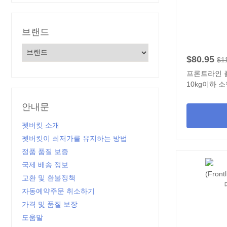
브랜드
$80.95
$1
프론트라인 플러스
10kg이하 
안내문
펫버킷 소개
펫버킷이 최저가를 유지하는 방법
정품 품질 보증
국제 배송 정보
교환 및 환불정책
자동예약주문 취소하기
가격 및 품질 보장
도움말