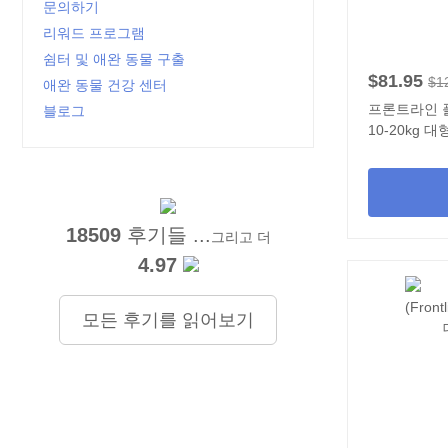
문의하기
리워드 프로그램
쉼터 및 애완 동물 구출
$81.95
$1
애완 동물 건강 센터
프론트라인 플러스
블로그
10-20kg 
18509
후기들 ...
그리고 더
4.97
모든 후기를 읽어보기