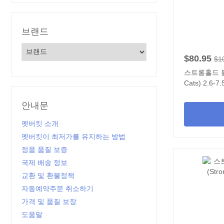
브랜드
$80.95
$1
스트롱홀드 블루 
Cats) 2.6-
안내문
펫버킷 소개
펫버킷이 최저가를 유지하는 방법
정품 품질 보증
국제 배송 정보
교환 및 환불정책
자동예약주문 취소하기
가격 및 품질 보장
도움말