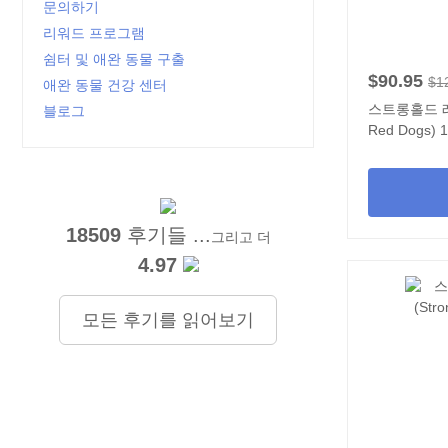
문의하기
리워드 프로그램
쉼터 및 애완 동물 구출
$90.95
$1
애완 동물 건강 센터
스트롱홀드 레드
블로그
Red Dogs) 
18509
후기들 ...
그리고 더
4.97
모든 후기를 읽어보기