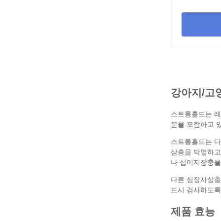
강아지/고
스트롱홀드는
레
분을 포함하고 
스트롱홀드는 다
상충을 박멸하고
나 십이지장충
을
다른
심장사상충
드시 검사하도록
제품 효능