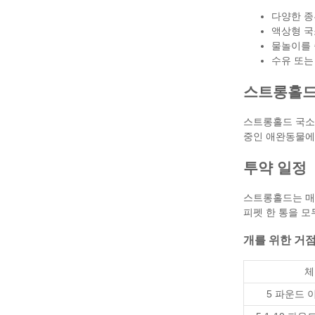
다양한 종
액상형 국
물놀이를 
수유 또는
스트롱홀드
스트롱홀드 국소
중인 애완동물에
투약 일정
스트롱홀드는 매
피펫 한 통을 모
개를 위한 거
체
5 파운드 이하