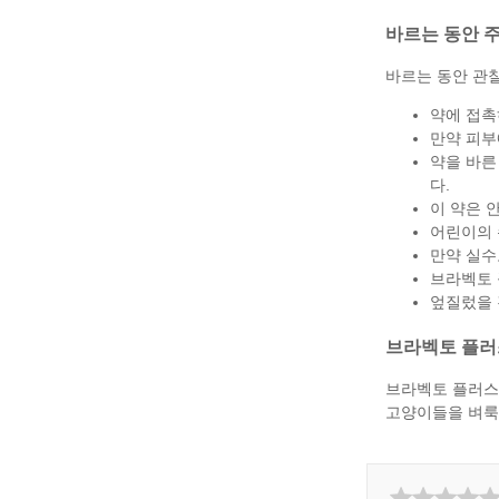
바르는 동안 
바르는 동안 관
약에 접촉하
만약 피부
약을 바른
다.
이 약은 
어린이의 
만약 실수
브라벡토 
엎질렀을 
브라벡토 플러
브라벡토 플러스는
고양이들을 벼룩