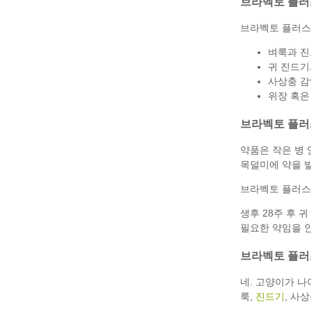
브라벡토 플러
브라벡토 플러스
벼룩과 진
귀 진드기
사상충 감
위장 혹은
브라벡토 플러
약품은 작은 병
목덜미에 약을 
브라벡토 플러스는
생후 28주 후 
필요한 약임을 
브라벡토 플러
네. 고양이가 나
룩,
진드기
, 사