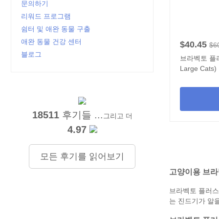
문의하기
리워드 프로그램
쉼터 및 애완 동물 구출
애완 동물 건강 센터
$40.45
$6
블로그
브라벡토 플러스 
Large Cats
입
18511
후기들 ...
그리고 더
4.97
모든 후기를 읽어보기
고양이용 브라벡
브라벡토 플러스
는 진드기가 알을