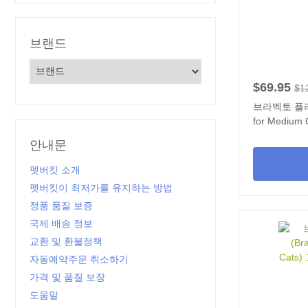
브랜드
$69.95
$1
브라벡토 플러스
for Medium Cats)
2개입
안내문
펫버킷 소개
펫버킷이 최저가를 유지하는 방법
정품 품질 보증
국제 배송 정보
교환 및 환불정책
자동예약주문 취소하기
가격 및 품질 보장
도움말