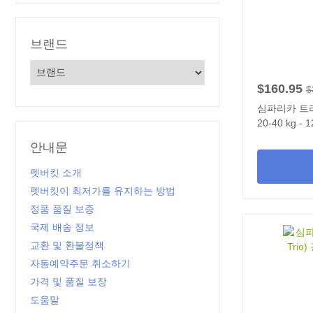
브랜드
$160.95
$
심파리카 트리오
20-40 kg -
안내문
펫버킷 소개
펫버킷이 최저가를 유지하는 방법
정품 품질 보증
국제 배송 정보
교환 및 환불정책
자동예약주문 취소하기
가격 및 품질 보장
도움말