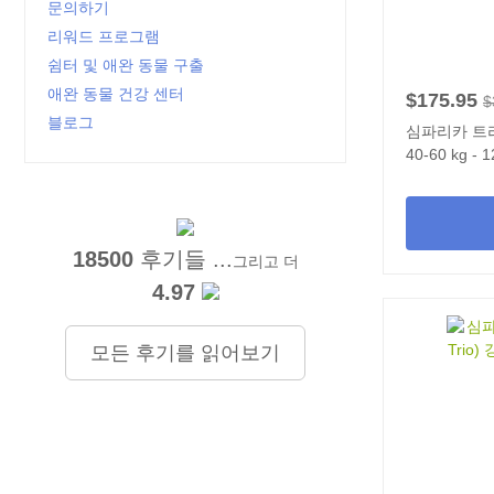
문의하기
리워드 프로그램
쉼터 및 애완 동물 구출
애완 동물 건강 센터
$175.95
$
블로그
심파리카 트리오
40-60 kg -
18500
후기들 ...
그리고 더
4.97
모든 후기를 읽어보기