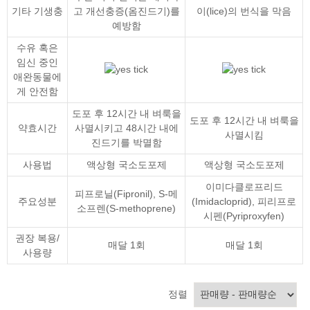
기타 기생충
고 개선충증(옴진드기)를
이(lice)의 번식을 막음
예방함
수유 혹은
임신 중인
애완동물에
게 안전함
도포 후 12시간 내 벼룩을
도포 후 12시간 내 벼룩을
약효시간
사멸시키고 48시간 내에
사멸시킴
진드기를 박멸함
사용법
액상형 국소도포제
액상형 국소도포제
이미다클로프리드
피프로닐(Fipronil)
,
S-메
주요성분
(Imidacloprid)
,
피리프로
소프렌(S-methoprene)
시펜(Pyriproxyfen)
권장 복용/
매달 1회
매달 1회
사용량
정렬