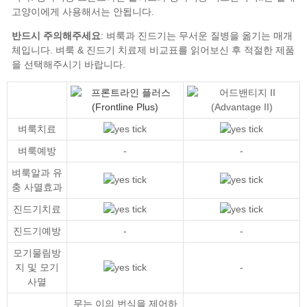
반드시 주의해주세요
벼룩 & 진드기 치료제 비교표
벼룩치료
벼룩예방
-
-
벼룩알과 유
충 사멸효과
진드기치료
진드기예방
-
-
모기물림방
지 및 모기
-
사멸
무는 이의 번식을 제어하