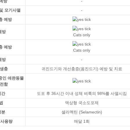
예방
-
및 모기사멸
-
충 예방
예방
Cats only
충 예방
Cats only
예방
-
기생충
귀진드기와 개선충증(옴진드기) 예방 및 치료
 중인 애완동물
안전함
시간
도포 후 36시간 이내 성체 벼룩의 98%를 사멸시킴
법
액상형 국소도포제
성분
셀라멕틴 (Selamectin)
/사용량
매달 1회