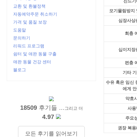
진드기
교환 및 환불정책
모기물림방지 
자동예약주문 취소하기
심장사상
가격 및 품질 보장
도움말
회충 
문의하기
리워드 프로그램
십이지장
쉼터 및 애완 동물 구출
애완 동물 건강 센터
편충 
블로그
기타 
수유 혹은 임신
에게 
약효
18509
후기들 ...
사용
그리고 더
4.97
주요
권장 복용
모든 후기를 읽어보기