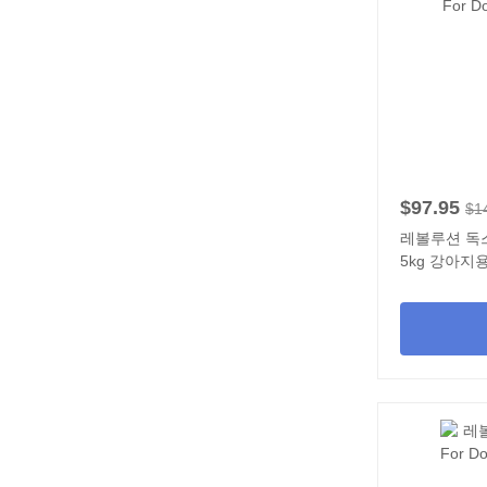
$97.95
$1
레볼루션 독스 (R
5kg 강아지용