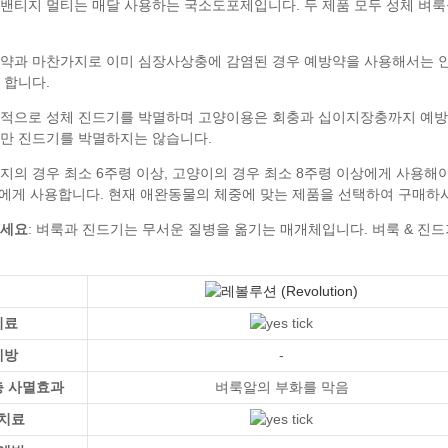
밴티지 멀티
주세요
벼룩 & 진
치료
예방
-
충 사멸효과
벼룩알의 부화를 막음
치료