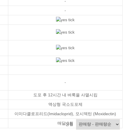
-
-
-
도포 후 12시간 내 벼룩을 사멸시킴
액상형 국소도포제
이미다클로프리드(Imidacloprid)
,
모시덱틴 (Moxidectin)
매달 1회
정렬