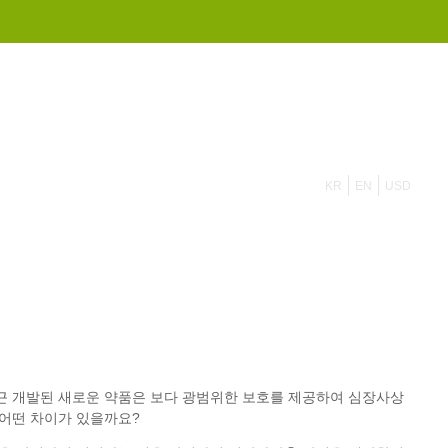
855 908 4010
KR
EN
USD