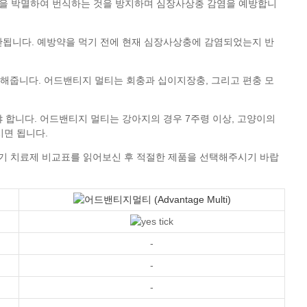
드기 치료제 비교표
-
-
-