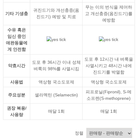
무는 이의 번식을 제어하
귀진드기와 개선충증(옴
기타 기생충
고 개선충증(옴진드기)를
진드기) 예방 및 치료
예방함
수유 혹은
임신 중인
애완동물에
게 안전함
도포 후 12시간 내 벼룩을
도포 후 36시간 이내 성체
약효시간
사멸시키고 48시간 내에
벼룩의 98%를 사멸시킴
진드기를 박멸함
사용법
액상형 국소도포제
액상형 국소도포제
피프로닐(Fipronil)
,
S-메
주요성분
셀라멕틴 (Selamectin)
소프렌(S-methoprene)
권장 복용/
매달 1회
매달 1회
사용량
정렬