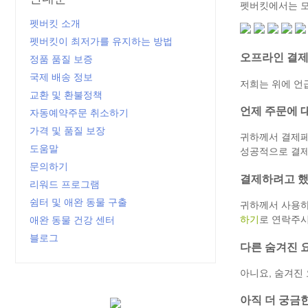
펫버킷에서는 모든 주요
펫버킷 소개
펫버킷이 최저가를 유지하는 방법
오프라인 결제
정품 품질 보증
국제 배송 정보
저희는 위에 언
교환 및 환불정책
언제 주문에 
자동예약주문 취소하기
가격 및 품질 보장
귀하께서 결제페
도움말
성공적으로 결제
문의하기
결제하려고 했
리워드 프로그램
쉼터 및 애완 동물 구출
귀하께서 사용하
하기
로 연락주시
애완 동물 건강 센터
블로그
다른 숨겨진 
아니요, 숨겨진
아직 더 궁금