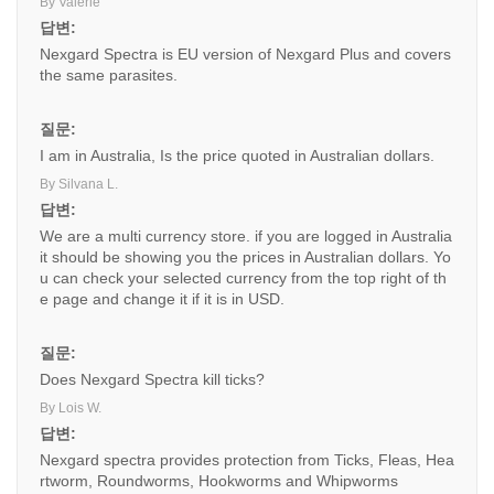
By Valerie
답변:
Nexgard Spectra is EU version of Nexgard Plus and covers
the same parasites.
질문:
I am in Australia, Is the price quoted in Australian dollars.
By Silvana L.
답변:
We are a multi currency store. if you are logged in Australia
it should be showing you the prices in Australian dollars. Yo
u can check your selected currency from the top right of th
e page and change it if it is in USD.
질문:
Does Nexgard Spectra kill ticks?
By Lois W.
답변:
Nexgard spectra provides protection from Ticks, Fleas, Hea
rtworm, Roundworms, Hookworms and Whipworms