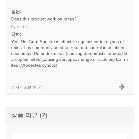
질문:
Does this product work on mites?
By Mark A.
답변:
Yes, NexGard Spectra is effective against certain types of
mites. It is commonly used to treat and control infestations
caused by: Demodex mites (causing demodectic mange) S
arcoptes mites (causing sarcoptic mange or scabies) Ear m
ites (Otodectes cynotis)
15개의 질문 중 1-5
상품 리뷰 (2)