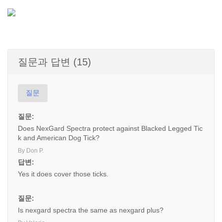
질문과 답변 (15)
질문
질문:
Does NexGard Spectra protect against Blacked Legged Tic
k and American Dog Tick?
By Don P.
답변:
Yes it does cover those ticks.
질문:
Is nexgard spectra the same as nexgard plus?