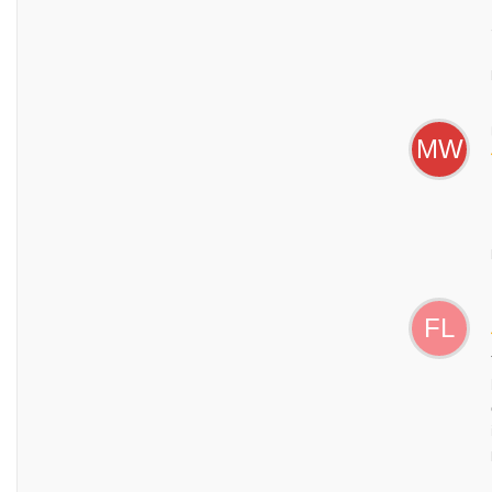
MW
FL