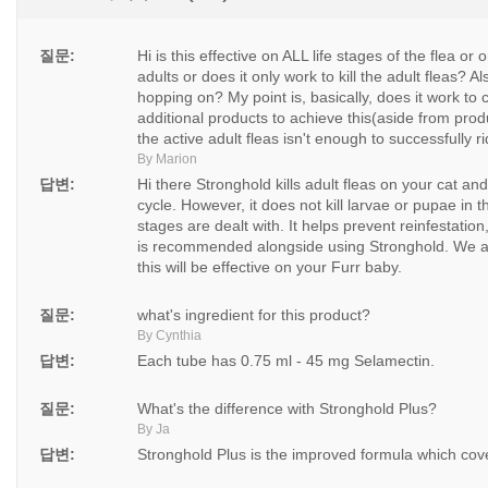
질문:
Hi is this effective on ALL life stages of the flea o
adults or does it only work to kill the adult fleas? 
hopping on? My point is, basically, does it work to c
additional products to achieve this(aside from prod
the active adult fleas isn't enough to successfully r
By Marion
답변:
Hi there Stronghold kills adult fleas on your cat an
cycle. However, it does not kill larvae or pupae in t
stages are dealt with. It helps prevent reinfestati
is recommended alongside using Stronghold. We al
this will be effective on your Furr baby.
질문:
what's ingredient for this product?
By Cynthia
답변:
Each tube has 0.75 ml - 45 mg Selamectin.
질문:
What's the difference with Stronghold Plus?
By Ja
답변:
Stronghold Plus is the improved formula which covers