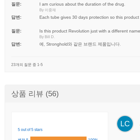
질문:
I am curious about the duration of the drug.
By 이중재
답변:
Each tube gives 30 days protection so this produc
질문:
Is this product Revolution just with a different nam
By Bill D.
답변:
예, Stronghold와 같은 브랜드 제품입니다.
23개의 질문 중 1-5
상품 리뷰 (56)
LC
5 out of 5 stars