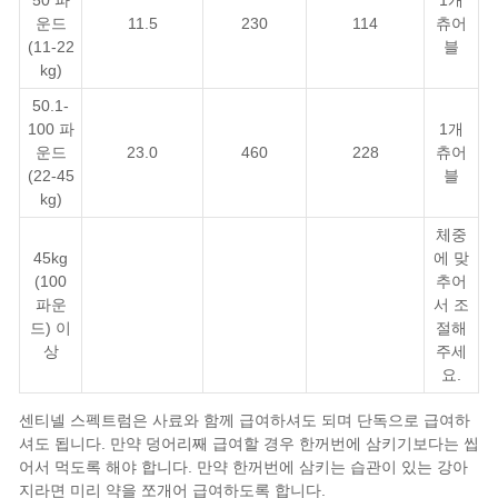
50 파
1개
운드
11.5
230
114
츄어
(11-22
블
kg)
50.1-
100 파
1개
운드
23.0
460
228
츄어
(22-45
블
kg)
체중
45kg
에 맞
(100
추어
파운
서 조
드) 이
절해
상
주세
요.
센티넬 스펙트럼은 사료와 함께 급여하셔도 되며 단독으로 급여하
셔도 됩니다. 만약 덩어리째 급여할 경우 한꺼번에 삼키기보다는 씹
어서 먹도록 해야 합니다. 만약 한꺼번에 삼키는 습관이 있는 강아
지라면 미리 약을 쪼개어 급여하도록 합니다.