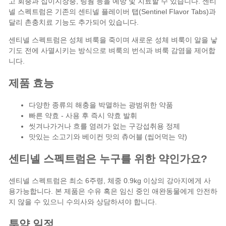
고 회충과 십이지장충, 링웜 등을 예방 및 치료할 수 있습니다. 센티
넬 스펙트럼은 기존의 센티넬 플레이버 탭(Sentinel Flavor Tabs)과
달리 촌충치료 기능도 추가되어 있습니다.
센티넬 스펙트럼은 성체 벼룩을 죽이며 새로운 성체 벼룩이 알을 낳
기도 전에 사멸시키는 방식으로 벼룩의 번식과
벼룩 감염을 제어
합
니다.
제품 효능
다양한 종류의 해충을 박멸하는 광범위한 약품
빠른 약효 - 사용 후 즉시 약효 발휘
씻겨나가거나 흐를 염려가 없는 구강섭취용 정제
맛있는 소고기와 베이컨 맛의 츄어블 (씹어먹는 약)
센티넬 스펙트럼은 누구를 위한 약인가요?
센티넬 스펙트럼은 최소 6주령, 체중 0.9kg 이상의 강아지에게 사
용가능합니다. 본 제품은 수유 혹은 임신 중인 애완동물에게 안전하
지 않을 수 있으니 수의사와 상담하셔야 합니다.
투약 일정