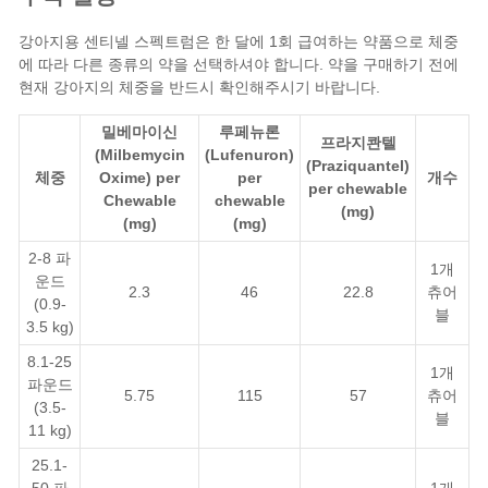
강아지용 센티넬 스펙트럼은 한 달에 1회 급여하는 약품으로 체중
에 따라 다른 종류의 약을 선택하셔야 합니다. 약을 구매하기 전에
현재 강아지의 체중을 반드시 확인해주시기 바랍니다.
밀베마이신
루페뉴론
프라지콴텔
(Milbemycin
(Lufenuron)
(Praziquantel)
체중
Oxime)
per
per
개수
per chewable
Chewable
chewable
(mg)
(mg)
(mg)
2-8 파
1개
운드
2.3
46
22.8
츄어
(0.9-
블
3.5 kg)
8.1-25
1개
파운드
5.75
115
57
츄어
(3.5-
블
11 kg)
25.1-