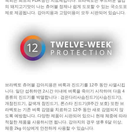
속되는 최초의
FDA 승인
치료제입니다. 브라벡토는 부드러운 질감
의 돼지고기맛이 나는 츄어블 정제나 쉽게 도포할 수 있는 국소도포
제로 제공됩니다.
강아지용
과
고양이용
이 모두 시판되어 있습니다.
브라벡토 츄어블 강아지용은
벼룩
과
진드기
를 12주 동안 사멸시킵
니다. 일단 섭취하면 2시간 이내에 벼룩을 죽이기 시작하며 다음 4
종류의 진드기를 박멸합니다 : 검은다리사슴진드기(사슴진드기),
개참진드기, 갈색개 참진드기, 론스타 진드기(8주간 보호) 또한 브
라벡토는 기존 벼룩 감염을 치료하고 12주 동안 새로 감염되지 않
도록 예방합니다. 다양한 제품이 시판되어 있으니 현재 체중에 따라
적절한 제품을 사용하시면 됩니다. 강아지의 경우 생후 6달 이상,
체중 2kg 이상에게 안전하게 사용할 수 있습니다.