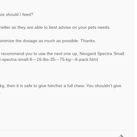
ze should I feed?
helter as they are able to best advise on your pets needs.
to minimize the dosage as much as possible. Thanks.
We recommend you to use the next one up, Nexgard Spectra Small.
-spectra-small-8---16-lbs-35---75-kg---6-pack.html
g, then it is safe to give him/her a full chew. You shouldn't give
.