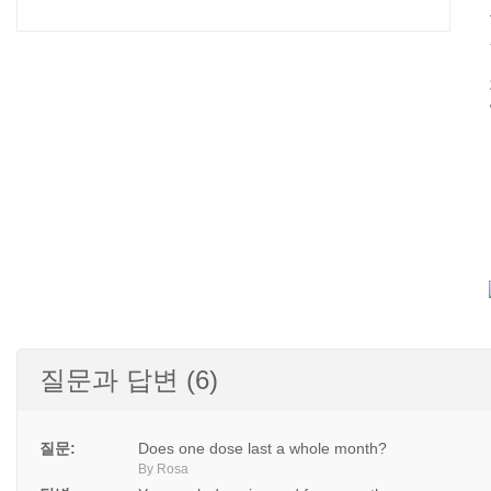
질문과 답변 (6)
질문:
Does one dose last a whole month?
By Rosa