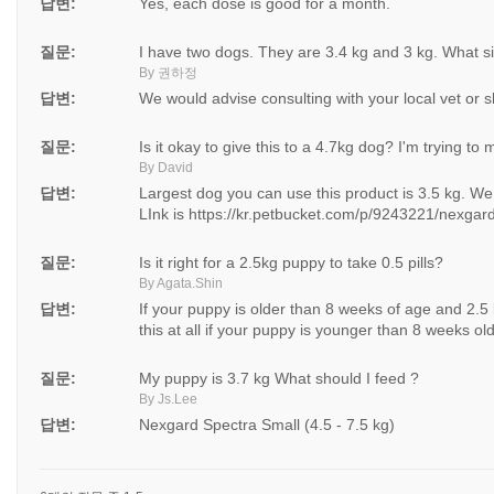
답변:
Yes, each dose is good for a month.
질문:
I have two dogs. They are 3.4 kg and 3 kg. What si
By 권하정
답변:
We would advise consulting with your local vet or s
질문:
Is it okay to give this to a 4.7kg dog? I'm trying 
By David
답변:
Largest dog you can use this product is 3.5 kg. 
LInk is https://kr.petbucket.com/p/9243221/nexgard
질문:
Is it right for a 2.5kg puppy to take 0.5 pills?
By Agata.Shin
답변:
If your puppy is older than 8 weeks of age and 2.5 k
this at all if your puppy is younger than 8 weeks old
질문:
My puppy is 3.7 kg What should I feed ?
By Js.Lee
답변:
Nexgard Spectra Small (4.5 - 7.5 kg)